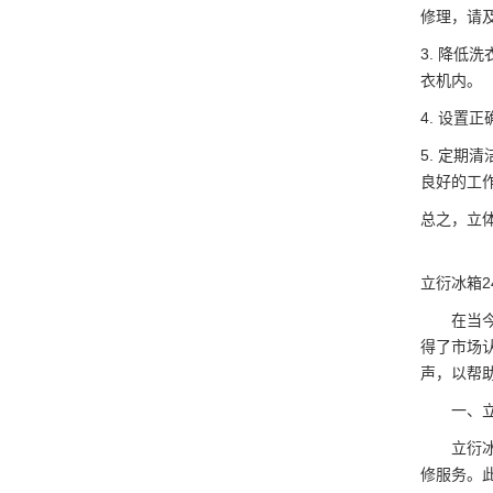
修理，请
3. 降
衣机内。
4. 设
5. 定
良好的工
总之，立
立衍冰箱2
在当今家
得了市场
声，以帮
一、立衍
立衍冰箱
修服务。