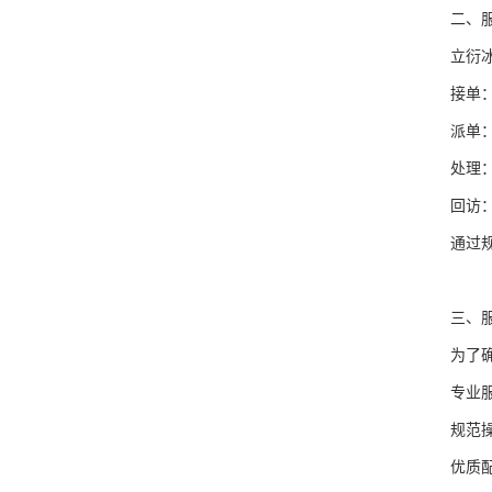
二、服
立衍冰箱
接单：客
派单：根
处理：相
回访：维
通过规范
三、服
为了确保
专业服务
规范操作
优质配件