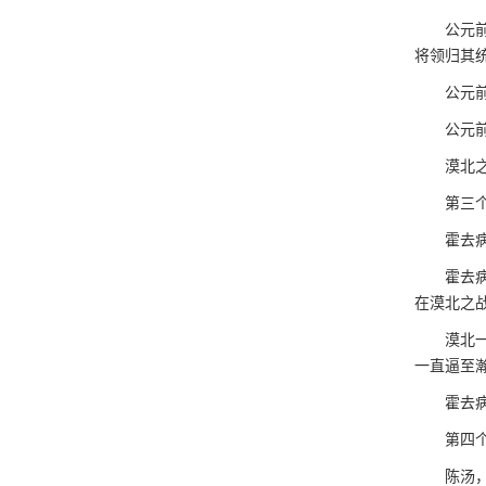
公元前1
将领归其
公元前1
公元前1
漠北之战
第三个
霍去病，
霍去病一
在漠北之
漠北一战
一直逼至
霍去病还
第四个
陈汤，西