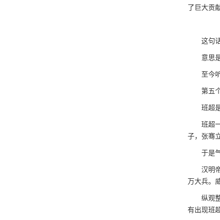
了巨大贡
这句话是
意思是应
至今听起
第五个
班超是史
班超一直
子，张骞
于是气血
汉明帝年
万大兵。
纵观整个
有出现班