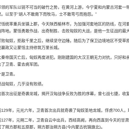
的军队以锐不可当的破竹之势，在黄河上游，今宁夏和内蒙古河套一带
里。以至于“胡人不敢南下而牧马，士不敢弯弓而抱怨。”
统率重兵坐镇上郡，今天陕西榆林市，为加强河套地区的防线，在河套黄
哨阵地。蒙恬勇敢作战、出奇制胜、击败匈奴的大战，是他一生征战的最
匈奴，拒敌千里之后，继续坚守边陲。随后为了保卫边境地区不受草原
皇嬴政又让蒙恬主持修筑万里长城。
帝国灭亡后，匈奴再度进犯。刚刚建国的大汉王朝无力对抗，只好和亲
去了卫青、霍去病军团。
是卫青。
匈奴，几乎没有败绩。
次出征是奇袭龙城，揭开汉匈战争反败为胜的序幕，曾七战七捷，收复
29年，元光六年，卫青首次出兵就奇袭了匈奴圣地龙城，俘虏700人，
27年，元朔二年，卫青自云中出兵，西经高阙，再向西直到今天的甘肃
置了朔方郡和五原郡，朔方郡治朔方县(今内蒙古杭锦旗北)。