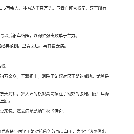
.5万余人，牲畜达千百万头。卫青官拜大将军，汉军所有
青以武钢车结阵，以弱胜强击败单于主力。
经典范例。卫青之后，再有霍去病。
名将。
4万余众，开疆拓土，消除了匈奴对汉王朝的威胁。尤其是
祭天封礼，把大汉的旗帜高高插在了匈奴的腹地。随后兵锋
的王庭。
史来说，霍去病是彪炳千秋的传奇。
兵攻杀与西汉王朝对抗的匈奴郅支单于，为安定边疆做出