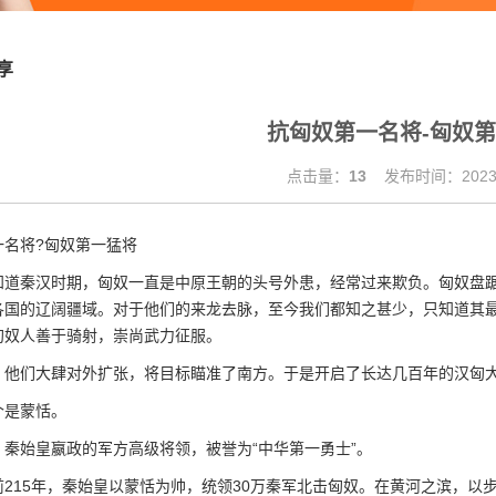
享
抗匈奴第一名将-匈奴
点击量：
13
发布时间：2023.
一名将?匈奴第一猛将
秦汉时期，匈奴一直是中原王朝的头号外患，经常过来欺负。匈奴盘踞
各国的辽阔疆域。对于他们的来龙去脉，至今我们都知之甚少，只知道其
匈奴人善于骑射，崇尚武力征服。
们大肆对外扩张，将目标瞄准了南方。于是开启了长达几百年的汉匈大
是蒙恬。
始皇嬴政的军方高级将领，被誉为“中华第一勇士”。
15年，秦始皇以蒙恬为帅，统领30万秦军北击匈奴。在黄河之滨，以