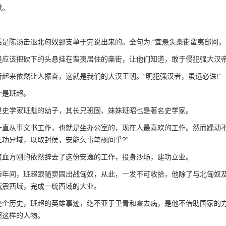
献。
陈汤击退北匈奴郅支单于完说出来的。全句为:“宜悬头槀街蛮夷邸间，以
该把砍下的头悬挂在蛮夷居住的槀街，让他们知道，敢于侵犯强大汉帝
来依然让人振奋，这就是我们的大汉王朝。“明犯强汉者，虽远必诛!”
是班超。
学家班彪的幼子，其长兄班固、妹妹班昭也是著名史学家。
从事文书工作，也就是坐办公室的，现在人最喜欢的工作。然而躁动不安
立功异域，以取封侯，安能久事笔砚间乎?”
方刚的依然辞去了这份安逸的工作，投身沙场，建功立业。
间，班超跟随窦固出战匈奴，从此，一发不可收拾，他除了与北匈奴及
威震西域，完成一统西域的大业。
历史，班超的英雄事迹，绝不亚于卫青和霍去病，是他不借助国家的力
超这样的人物。