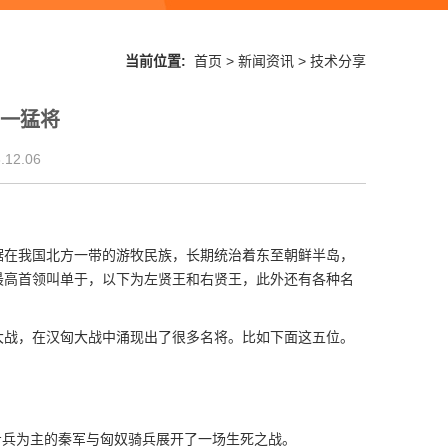
当前位置:
首页
>
新闻资讯
>
技术分享
第一猛将
12.06
在我国北方一带的游牧民族，长期统治着东至朝鲜半岛，
最高首领叫单于，以下为左贤王和右贤王，此外还有各种名
战，在汉匈大战中涌现出了很多名将。比如下面这五位。
步兵为主的秦军与匈奴骑兵展开了一场生死之战。