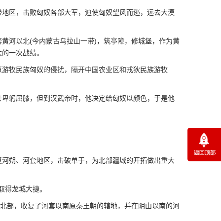
地区，击败匈奴各部大军，迫使匈奴望风而逃，远去大漠
河以北(今内蒙古乌拉山一带)，筑亭障，修城堡，作为黄
大的一次战绩。
游牧民族匈奴的侵扰，隔开中国农业区和戎狄民族游牧
卑躬屈膝，但到汉武帝时，他决定给匈奴以颜色，于是他
河朔、河套地区，击破单于，为北部疆域的开拓做出重大
取得龙城大捷。
北部，收复了河套以南原秦王朝的辖地，并在阴山以南的河