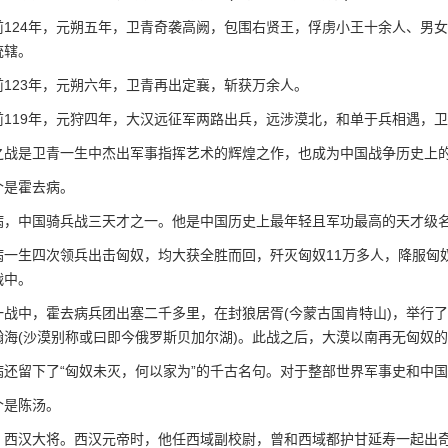
24年，元朔五年，卫青奇袭高阙，包围右贤王，俘虏小王十余人、男女1
统辖。
23年，元朔六年，卫青再出定襄，斩获万余人。
19年，元狩四年，大汉远征军两路出兵，远涉漠北，和单于兵相遇，卫
是卫青一生中杰出军事指挥艺术的辉煌之作，也成为中国战争历史上的
是霍去病。
中国骑兵战三天才之一。他是中国历史上最年轻且军功最高的天才级
生四次领兵出击匈奴，均大获全胜而回，歼灭匈奴11万多人，降服匈奴
战中。
中，霍去病兵团出塞二千多里，在封狼居胥(今蒙古国肯特山)，举行了
瀚海(沙漠别称或曰即今俄罗斯贝加尔湖)。此战之后，大漠以南再无匈奴
留下了“匈奴未灭，何以家为”的千古名句。对于整部世界军事史和中国
是陈汤。
汉大将。西汉元帝时，他任西域副校尉，曾和西域都护甘延寿一起出奇