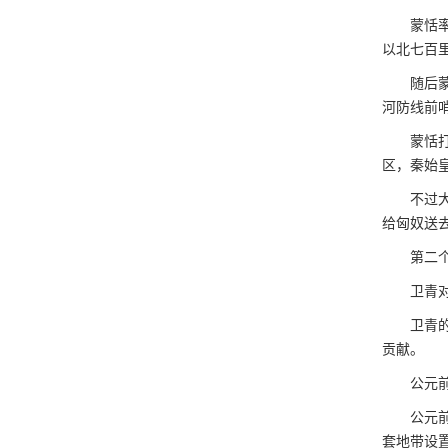
蒙恬率领
以北七百
随后蒙恬
河防线前
蒙恬打败
区，秦始
不过大秦
给匈奴送
第二个
卫青对战
卫青的首
贡献。
公元前1
公元前1
套地带设