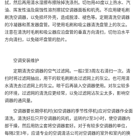
拭，然后再用清水湿擦布擦除掉洗涤剂。切勿用40度以上热水、汽
油、挥发性油及腐蚀性溶剂擦拭空调器面板和机壳。不应用硬毛刷
刷洗空调器，以免损坏外壳，造成脱漆、褪色等。定期清洗空调器
的冷凝器和蒸发器盘管。可使用毛刷和吸尘器清洗盘管上的灰尘。
注意在清洗时毛刷和吸尘器应沿盘管的垂直方向清扫，切勿沿水平
方向清扫，以免碰坏盘管的肋片。
空调安装维护
定期清洗空调器的空气过滤网。一般2至3周左右清扫一次。清
扫时将过滤网抽出，用干的软毛刷刷去过滤网上的灰尘。也可用清
水清洗去过滤网上的灰尘。晾干后再装入空调器使用。对灰尘较多
的环境，过滤网的清洗应更经常，以免过滤网沾灰尘太多，影响空
调器的通风量。
空调器要长期停机时(如空调器的季节性停机)应对空调器作全面
清洗。清洗好后只开空调器的风机，运转约2至3小时，使空调器内
部干燥，然后用防尘套将空调器套好。对于有较多空调器的单位，
每隔2至3年，应请专业的空调清洁公司对空调器的室外和室内的换