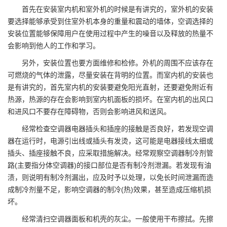
首先在安装室内机和室外机的时候是有讲究的，室外机的安装
要选择能够承受到住室外机本身的重量和震动的墙体，空调选择的
安装位置能够保障用户在使用过程中产生的噪音以及释放的热量不
会影响到他人的工作和学习。
另外，安装位置也要方面维修和检修。外机的周围不应该存在
可燃烧的气体的泄露，尽量安装在背明的位置。而室内机的安装也
是有讲究的，首先室内机的安装要避免阳光直射，还要避免附近有
热源，热源的存在会影响到室内机面板的损坏。在室内机的出风口
和进风口不要存在障碍物，否则会影响进风和送风。
经常检查空调器电器插头和插座的接触是否良好，若发现空调
器在运行时，电源引出线或插头有发烫，这可能是电器接线太细或
插头、插座接触不良，应采取措施解决。经常观察空调器制冷剂管
路(主要指分体空调器)的接口部位是否有制冷剂泄漏。若发现有油
渍，则说明有制冷剂漏出，应及时予以处理，以免长时间泄漏而造
成制冷剂量不足，影响空调器的制冷(热)效果，甚至造成压缩机损
坏。
经常清扫空调器面板和机壳的灰尘。一般使用干布擦拭。先擦